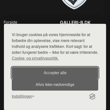
Forside
GALLERI-B.DK
Produkter
Tlf. 78768672
Top Rabatter
Vi bruger cookies på vores hjemmeside for at
Mail:
hej@want.dk
Blog
forbedre din oplevelse, vise mere relevant
Kontakt
indhold og analysere trafikken. Kort sagt: for at
Cookie- og privatlivspolitik
siden fungerer bedre – ikke for at være irriterende.
Cookie- og privatlivspolitik.
Denne side er en del af want.dk, der udgiver en række
Accepter alle
hjemmesider med præsentation af forskellige produkter fra
diverse webshops. Der sælges ikke varer fra denne side - vi
Afvis ikke‑nødvendige
henviser til de shops, som sælger varen. Vi har heller ikke
varerne på lager.
Indstillinger
© 2026 galleri-b.dk. Alle rettigheder forbeholdes.