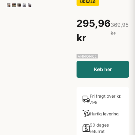
UDSALG
295,96
369,95
kr
kr
Køb her
Fri fragt over kr.
799
Hurtig levering
90 dages
returret