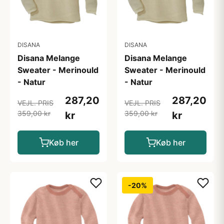
DISANA
DISANA
Disana Melange
Disana Melange
Sweater - Merinould
Sweater - Merinould
- Natur
- Natur
287,20
287,20
VEJL. PRIS
VEJL. PRIS
359,00 kr
359,00 kr
kr
kr
Køb her
Køb her
-20%