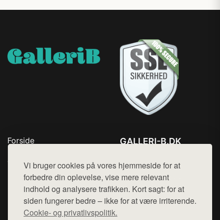
Forside
GALLERI-B.DK
Produkter
Tlf. 78768672
Top Rabatter
Vi bruger cookies på vores hjemmeside for at
Mail:
hej@want.dk
Blog
forbedre din oplevelse, vise mere relevant
Kontakt
indhold og analysere trafikken. Kort sagt: for at
Cookie- og privatlivspolitik
siden fungerer bedre – ikke for at være irriterende.
Cookie- og privatlivspolitik.