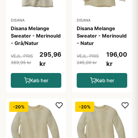
DISANA
DISANA
Disana Melange
Disana Melange
Sweater - Merinould
Sweater - Merinould
- Grå/Natur
- Natur
295,96
196,00
VEJL. PRIS
VEJL. PRIS
369,95 kr
245,00 kr
kr
kr
Køb her
Køb her
-20%
-20%