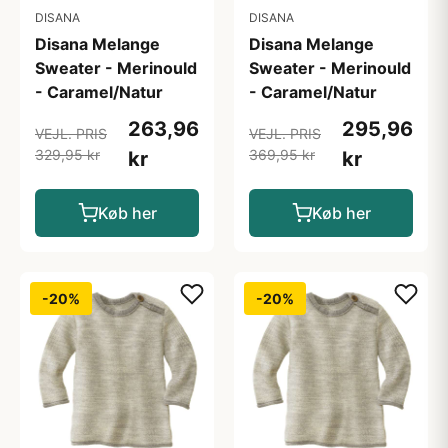
DISANA
DISANA
Disana Melange
Disana Melange
Sweater - Merinould
Sweater - Merinould
- Caramel/Natur
- Caramel/Natur
263,96
295,96
VEJL. PRIS
VEJL. PRIS
329,95 kr
369,95 kr
kr
kr
Køb her
Køb her
-20%
-20%