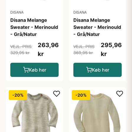
DISANA
DISANA
Disana Melange
Disana Melange
Sweater - Merinould
Sweater - Merinould
- Grå/Natur
- Grå/Natur
263,96
295,96
VEJL. PRIS
VEJL. PRIS
329,95 kr
369,95 kr
kr
kr
Køb her
Køb her
-20%
-20%