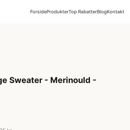
Forside
Produkter
Top Rabatter
Blog
Kontakt
e Sweater - Merinould -