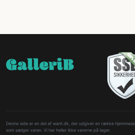
Denne side er en del af want.dk, der udgiver en række hjemmeside
som sælger varen. Vi har heller ikke varerne på lager.