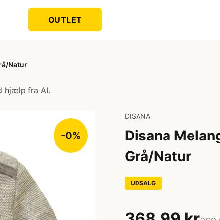
OUTLET
rå/Natur
 hjælp fra AI.
DISANA
Disana Melang
-0%
Grå/Natur
UDSALG
368,99 kr