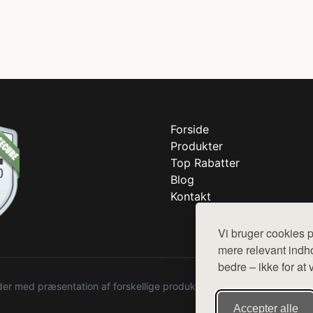
Forside
Produkter
Top Rabatter
Blog
Kontakt
Vi bruger cookies p
mere relevant indho
bedre – ikke for at 
r med præsentation af forskellige produkter fra diverse webshops. De
Accepter alle