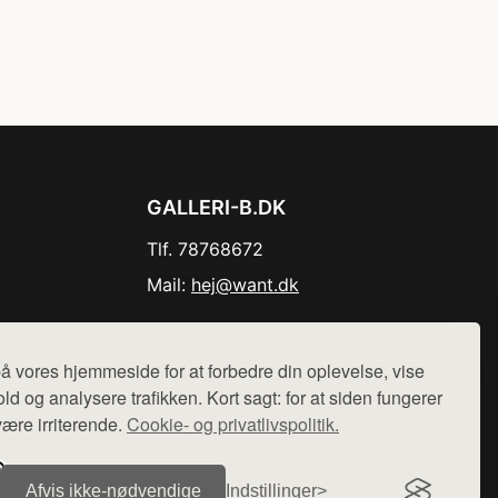
GALLERI-B.DK
Tlf. 78768672
Mail:
hej@want.dk
Cookie- og privatlivspolitik
å vores hjemmeside for at forbedre din oplevelse, vise
ld og analysere trafikken. Kort sagt: for at siden fungerer
være irriterende.
Cookie- og privatlivspolitik.
r sælges ikke varer fra denne side - vi henviser til de shops,
Afvis ikke‑nødvendige
Indstillinger