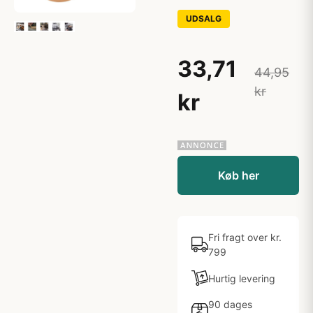
UDSALG
33,71
44,95
kr
kr
Køb her
Fri fragt over kr.
799
Hurtig levering
90 dages