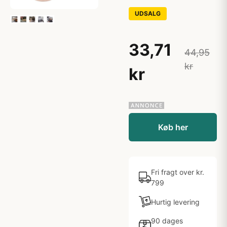
UDSALG
33,71
44,95
kr
kr
Køb her
Fri fragt over kr.
799
Hurtig levering
90 dages