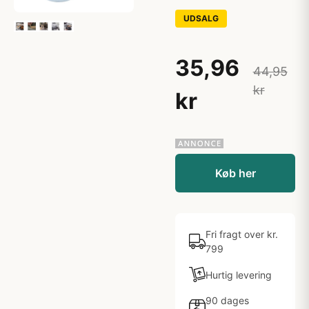
UDSALG
35,96
44,95
kr
kr
Køb her
Fri fragt over kr.
799
Hurtig levering
90 dages