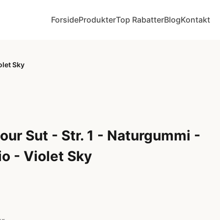
Forside
Produkter
Top Rabatter
Blog
Kontakt
olet Sky
ur Sut - Str. 1 - Naturgummi -
o - Violet Sky