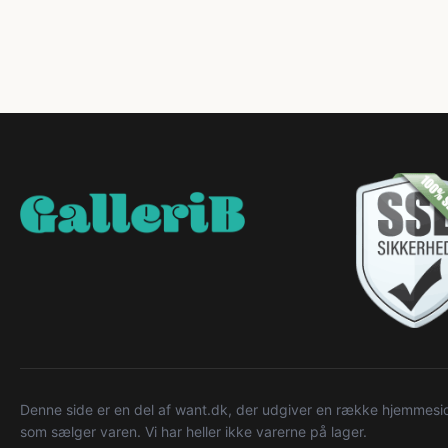
Denne side er en del af want.dk, der udgiver en række hjemmeside
som sælger varen. Vi har heller ikke varerne på lager.