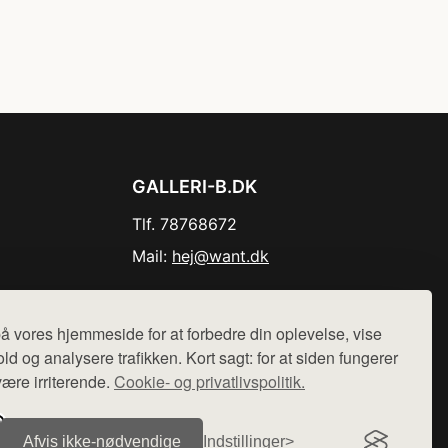
GALLERI-B.DK
Tlf. 78768672
Mail:
hej@want.dk
Cookie- og privatlivspolitik
å vores hjemmeside for at forbedre din oplevelse, vise
ld og analysere trafikken. Kort sagt: for at siden fungerer
være irriterende.
Cookie- og privatlivspolitik.
r sælges ikke varer fra denne side - vi henviser til de shops,
Afvis ikke‑nødvendige
Indstillinger