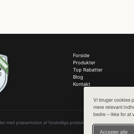
Forside
Produkter
Top Rabatter
Blog
Kontakt
Vi bruger cookies p
mere relevant indho
bedre – ikke for at 
r med præsentation af forskellige produkter fra diverse webshops. De
Accepter alle