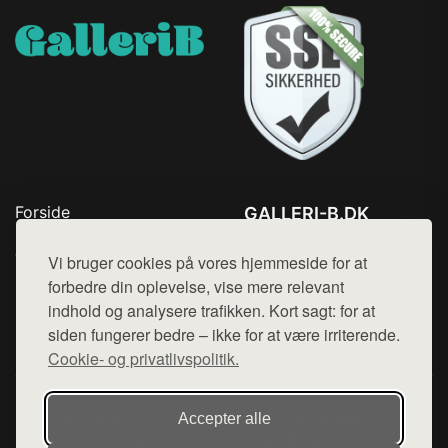
Forside
GALLERI-B.DK
Produkter
Tlf. 78768672
Top Rabatter
Vi bruger cookies på vores hjemmeside for at
Mail:
hej@want.dk
Blog
forbedre din oplevelse, vise mere relevant
Kontakt
indhold og analysere trafikken. Kort sagt: for at
Cookie- og privatlivspolitik
siden fungerer bedre – ikke for at være irriterende.
Cookie- og privatlivspolitik.
Denne side er en del af want.dk, der udgiver en række
Accepter alle
hjemmesider med præsentation af forskellige produkter fra