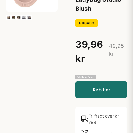
Blush
UDSALG
39,96
49,95
kr
kr
Køb her
Fri fragt over kr.
799