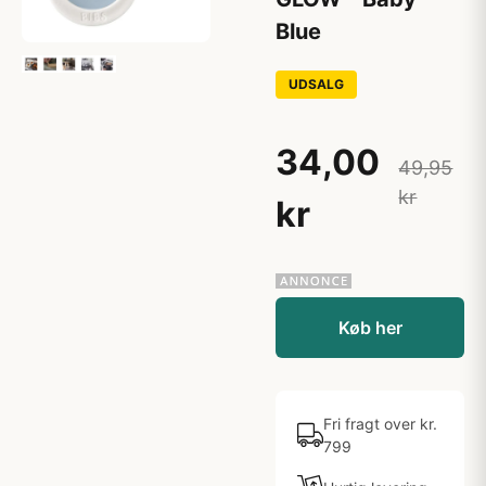
Blue
UDSALG
34,00
49,95
kr
kr
Køb her
Fri fragt over kr.
799