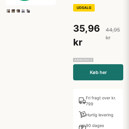
UDSALG
35,96
44,95
kr
kr
Køb her
Fri fragt over kr.
799
Hurtig levering
90 dages