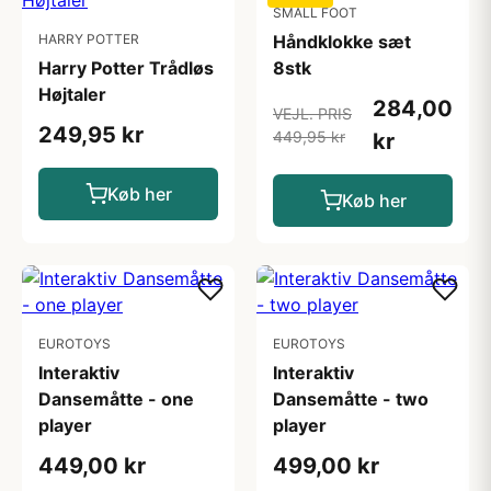
SMALL FOOT
HARRY POTTER
Håndklokke sæt
Harry Potter Trådløs
8stk
Højtaler
284,00
VEJL. PRIS
249,95 kr
449,95 kr
kr
Køb her
Køb her
EUROTOYS
EUROTOYS
Interaktiv
Interaktiv
Dansemåtte - one
Dansemåtte - two
player
player
449,00 kr
499,00 kr