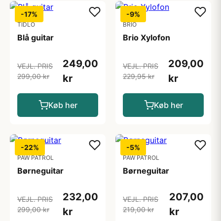
-17%
-9%
TIDLO
BRIO
Blå guitar
Brio Xylofon
249,00
209,00
VEJL. PRIS
VEJL. PRIS
299,00 kr
229,95 kr
kr
kr
Køb her
Køb her
-22%
-5%
PAW PATROL
PAW PATROL
Børneguitar
Børneguitar
232,00
207,00
VEJL. PRIS
VEJL. PRIS
299,00 kr
219,00 kr
kr
kr