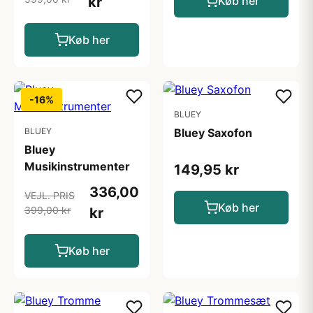
kr
Køb her
Køb her
-16%
BLUEY
BLUEY
Bluey Saxofon
Bluey
Musikinstrumenter
149,95 kr
336,00
VEJL. PRIS
Køb her
399,00 kr
kr
Køb her