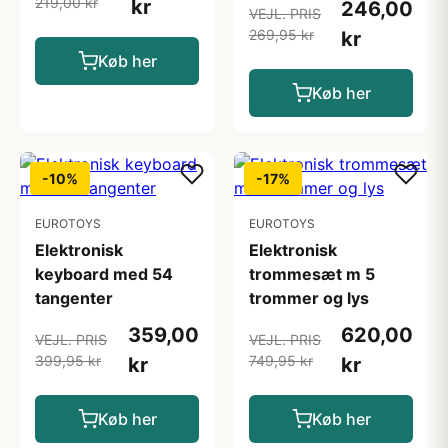
219,00 kr
kr
246,00
VEJL. PRIS
269,95 kr
kr
Køb her
Køb her
-10%
-17%
EUROTOYS
EUROTOYS
Elektronisk
Elektronisk
keyboard med 54
trommesæt m 5
tangenter
trommer og lys
359,00
620,00
VEJL. PRIS
VEJL. PRIS
399,95 kr
749,95 kr
kr
kr
Køb her
Køb her