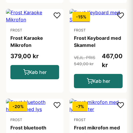
-15%
FROST
FROST
Frost Karaoke
Frost Keyboard med
Mikrofon
Skammel
379,00 kr
467,00
VEJL. PRIS
549,00 kr
kr
Køb her
Køb her
-20%
-7%
FROST
FROST
Frost bluetooth
Frost mikrofon med