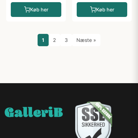
Køb her
Køb her
1
2
3
Næste »