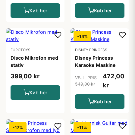
Køb her
Køb her
-14%
EUROTOYS
DISNEY PRINCESS
Disco Mikrofon med
Disney Princess
stativ
Karaoke Maskine
399,00 kr
472,00
VEJL. PRIS
549,00 kr
kr
Køb her
Køb her
-17%
-11%