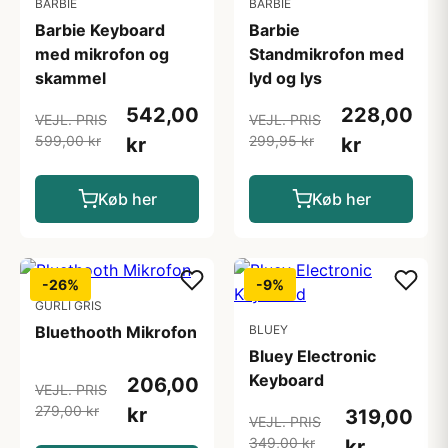
BARBIE
BARBIE
Barbie Keyboard
Barbie
med mikrofon og
Standmikrofon med
skammel
lyd og lys
542,00
228,00
VEJL. PRIS
VEJL. PRIS
599,00 kr
299,95 kr
kr
kr
Køb her
Køb her
-26%
-9%
GURLI GRIS
Bluethooth Mikrofon
BLUEY
Bluey Electronic
Keyboard
206,00
VEJL. PRIS
279,00 kr
kr
319,00
VEJL. PRIS
349,00 kr
kr