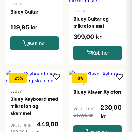
BLUEY
Bluey Guitar
BLUEY
Bluey Guitar og
mikrofon sæt
119,95 kr
399,00 kr
Køb her
Køb her
-25%
-8%
BLUEY
BLUEY
Bluey Klaver Xylofon
Bluey Keyboard med
mikrofon og
230,00
VEJL. PRIS
skammel
249,95 kr
kr
449,00
VEJL. PRIS
599,00 kr