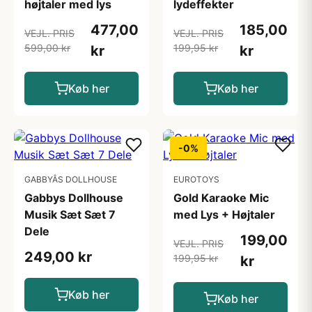
højtaler med lys
lydeffekter
477,00
185,00
VEJL. PRIS
VEJL. PRIS
599,00 kr
199,95 kr
kr
kr
Køb her
Køb her
-0%
GABBYÂS DOLLHOUSE
EUROTOYS
Gabbys Dollhouse
Gold Karaoke Mic
Musik Sæt Sæt 7
med Lys + Højtaler
Dele
199,00
VEJL. PRIS
249,00 kr
199,95 kr
kr
Køb her
Køb her