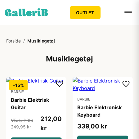
OUTLET
Forside
/
Musiklegetøj
Musiklegetøj
-15%
BARBIE
Barbie Elektrisk
BARBIE
Guitar
Barbie Elektronisk
Keyboard
212,00
VEJL. PRIS
339,00 kr
249,95 kr
kr