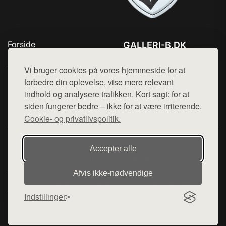
Forside
GALLERI-B.DK
Produkter
Tlf. 78768672
Top Rabatter
Vi bruger cookies på vores hjemmeside for at
Mail:
hej@want.dk
Blog
forbedre din oplevelse, vise mere relevant
Kontakt
indhold og analysere trafikken. Kort sagt: for at
Cookie- og privatlivspolitik
siden fungerer bedre – ikke for at være irriterende.
Cookie- og privatlivspolitik.
Denne side er en del af want.dk, der udgiver en række
Accepter alle
hjemmesider med præsentation af forskellige produkter fra
diverse webshops. Der sælges ikke varer fra denne side - vi
Afvis ikke‑nødvendige
henviser til de shops, som sælger varen. Vi har heller ikke
varerne på lager.
Indstillinger
© 2026 galleri-b.dk. Alle rettigheder forbeholdes.