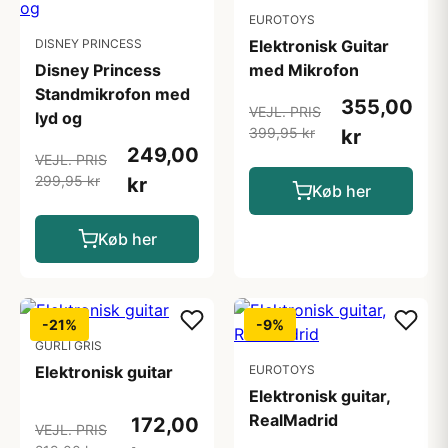
EUROTOYS
DISNEY PRINCESS
Elektronisk Guitar
Disney Princess
med Mikrofon
Standmikrofon med
355,00
VEJL. PRIS
lyd og
399,95 kr
kr
249,00
VEJL. PRIS
299,95 kr
kr
Køb her
Køb her
-21%
-9%
GURLI GRIS
Elektronisk guitar
EUROTOYS
Elektronisk guitar,
RealMadrid
172,00
VEJL. PRIS