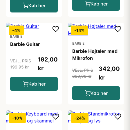
Køb her
Køb her
-4%
-14%
BARBIE
Barbie Guitar
BARBIE
Barbie Højtaler med
Mikrofon
192,00
VEJL. PRIS
199,95 kr
kr
342,00
VEJL. PRIS
399,00 kr
kr
Køb her
Køb her
-10%
-24%