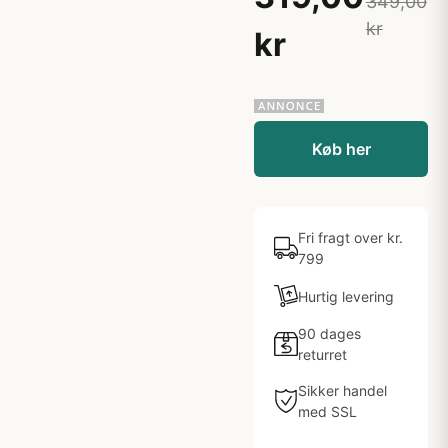
349,00
kr
kr
Køb her
Fri fragt over kr.
799
Hurtig levering
90 dages
returret
Sikker handel
med SSL