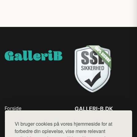
Forside
GALLERI-B.DK
Produkter
Tlf. 78768672
Top Rabatter
Vi bruger cookies på vores hjemmeside for at
Mail:
hej@want.dk
Blog
forbedre din oplevelse, vise mere relevant