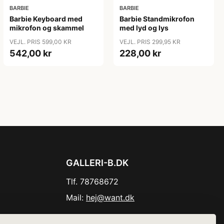
BARBIE
BARBIE
Barbie Keyboard med
Barbie Standmikrofon
mikrofon og skammel
med lyd og lys
VEJL. PRIS 599,00 KR
VEJL. PRIS 299,95 KR
542,00 kr
228,00 kr
GALLERI-B.DK
Tlf. 78768672
Mail:
hej@want.dk
Cookie- og privatlivspolitik