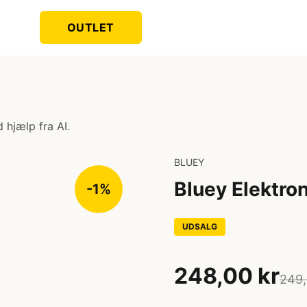
OUTLET
 hjælp fra AI.
BLUEY
Bluey Elektro
-1%
UDSALG
248,00 kr
249,