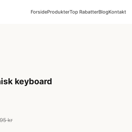
Forside
Produkter
Top Rabatter
Blog
Kontakt
nisk keyboard
95 kr