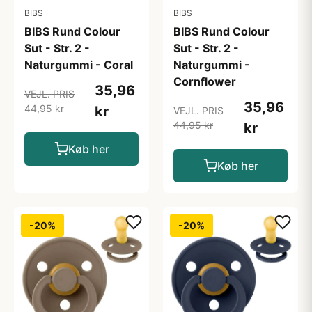
BIBS
BIBS
BIBS Rund Colour
BIBS Rund Colour
Sut - Str. 2 -
Sut - Str. 2 -
Naturgummi - Coral
Naturgummi -
Cornflower
35,96
VEJL. PRIS
35,96
44,95 kr
kr
VEJL. PRIS
44,95 kr
kr
Køb her
Køb her
-20%
-20%