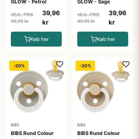
GLOW - Petrol
GLOW - Sage
39,96
39,96
VEJL. PRIS
VEJL. PRIS
49,95 kr
49,95 kr
kr
kr
Køb her
Køb her
-20%
-20%
BIBS
BIBS
BIBS Rund Colour
BIBS Rund Colour