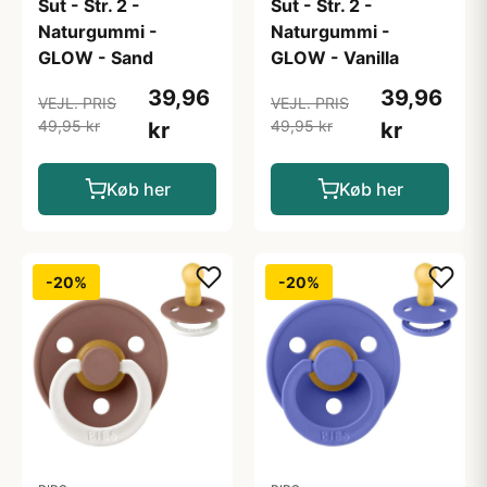
Sut - Str. 2 -
Sut - Str. 2 -
Naturgummi -
Naturgummi -
GLOW - Sand
GLOW - Vanilla
39,96
39,96
VEJL. PRIS
VEJL. PRIS
49,95 kr
49,95 kr
kr
kr
Køb her
Køb her
-20%
-20%