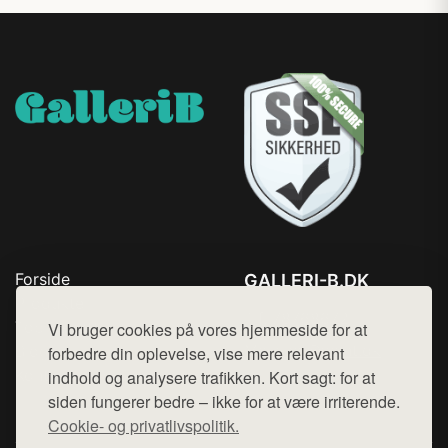
Forside
GALLERI-B.DK
Produkter
Tlf. 78768672
Top Rabatter
Vi bruger cookies på vores hjemmeside for at
Mail:
hej@want.dk
Blog
forbedre din oplevelse, vise mere relevant
Kontakt
indhold og analysere trafikken. Kort sagt: for at
Cookie- og privatlivspolitik
siden fungerer bedre – ikke for at være irriterende.
Cookie- og privatlivspolitik.