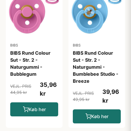
BIBS
BIBS
BIBS Rund Colour
BIBS Rund Colour
Sut - Str. 2 -
Sut - Str. 2 -
Naturgummi -
Naturgummi -
Bubblegum
Bumblebee Studio -
Breeze
35,96
VEJL. PRIS
39,96
44,95 kr
kr
VEJL. PRIS
49,95 kr
kr
Køb her
Køb her