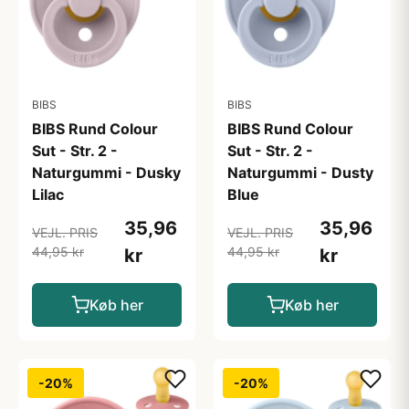
BIBS
BIBS
BIBS Rund Colour
BIBS Rund Colour
Sut - Str. 2 -
Sut - Str. 2 -
Naturgummi - Dusky
Naturgummi - Dusty
Lilac
Blue
35,96
35,96
VEJL. PRIS
VEJL. PRIS
44,95 kr
44,95 kr
kr
kr
Køb her
Køb her
-20%
-20%