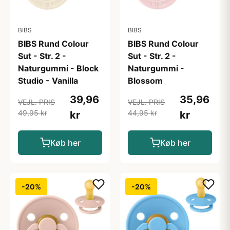
BIBS
BIBS
BIBS Rund Colour
BIBS Rund Colour
Sut - Str. 2 -
Sut - Str. 2 -
Naturgummi - Block
Naturgummi -
Studio - Vanilla
Blossom
39,96
35,96
VEJL. PRIS
VEJL. PRIS
49,95 kr
44,95 kr
kr
kr
Køb her
Køb her
-20%
-20%