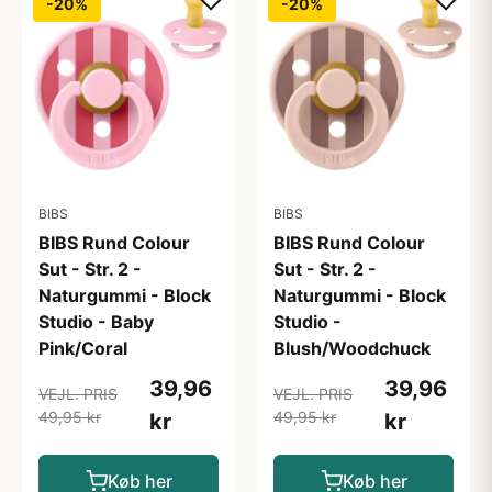
-20%
-20%
BIBS
BIBS
BIBS Rund Colour
BIBS Rund Colour
Sut - Str. 2 -
Sut - Str. 2 -
Naturgummi - Block
Naturgummi - Block
Studio - Baby
Studio -
Pink/Coral
Blush/Woodchuck
39,96
39,96
VEJL. PRIS
VEJL. PRIS
49,95 kr
49,95 kr
kr
kr
Køb her
Køb her