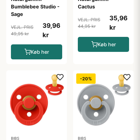
Bumblebee Studio -
Cactus
Sage
35,96
VEJL. PRIS
39,96
44,95 kr
kr
VEJL. PRIS
49,95 kr
kr
Køb her
Køb her
-20%
BIBS
BIBS