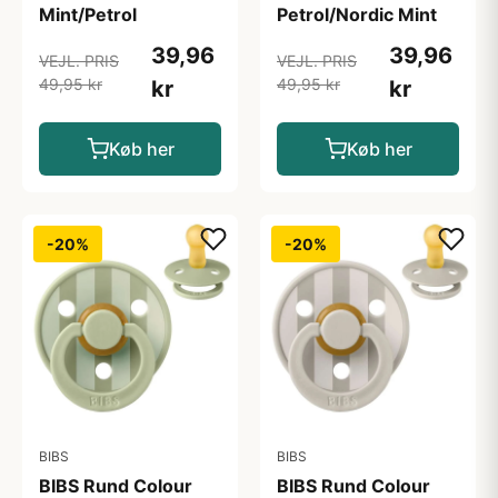
Mint/Petrol
Petrol/Nordic Mint
39,96
39,96
VEJL. PRIS
VEJL. PRIS
49,95 kr
49,95 kr
kr
kr
Køb her
Køb her
-20%
-20%
BIBS
BIBS
BIBS Rund Colour
BIBS Rund Colour