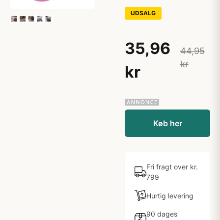
UDSALG
35,96
44,95
kr
kr
Køb her
Fri fragt over kr.
799
Hurtig levering
90 dages