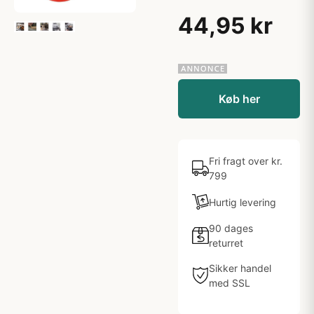
44,95 kr
Køb her
Fri fragt over kr.
799
Hurtig levering
90 dages
returret
Sikker handel
med SSL