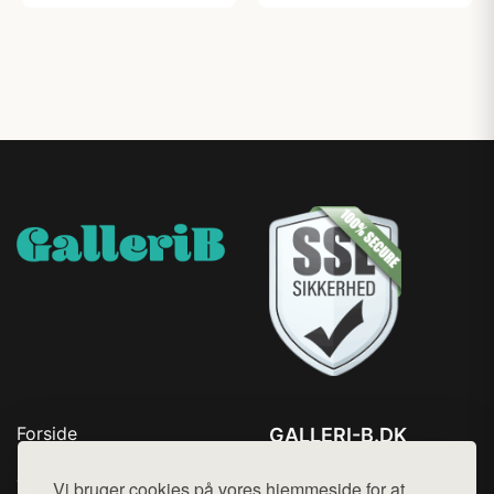
Forside
GALLERI-B.DK
Produkter
Tlf. 78768672
Top Rabatter
Vi bruger cookies på vores hjemmeside for at