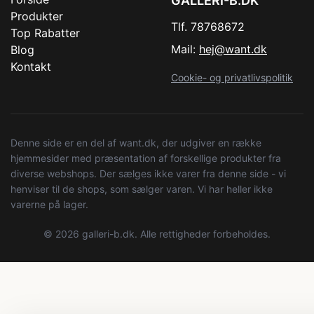
GALLERI-B.DK
Produkter
Tlf. 78768672
Top Rabatter
Mail:
hej@want.dk
Blog
Kontakt
Cookie- og privatlivspolitik
Denne side er en del af want.dk, der udgiver en række
hjemmesider med præsentation af forskellige produkter fra
diverse webshops. Der sælges ikke varer fra denne side - vi
henviser til de shops, som sælger varen. Vi har heller ikke
varerne på lager.
© 2026 galleri-b.dk. Alle rettigheder forbeholdes.