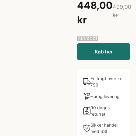
448,00
499,00
kr
kr
Køb her
Fri fragt over kr.
799
Hurtig levering
90 dages
returret
Sikker handel
med SSL