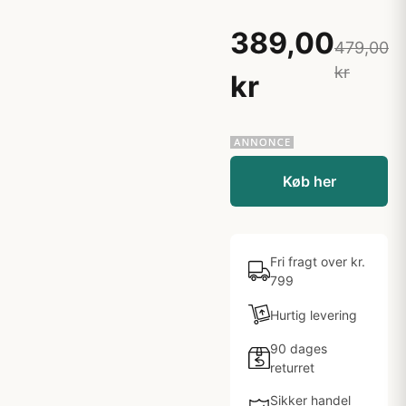
389,00
479,00
kr
kr
Køb her
Fri fragt over kr.
799
Hurtig levering
90 dages
returret
Sikker handel