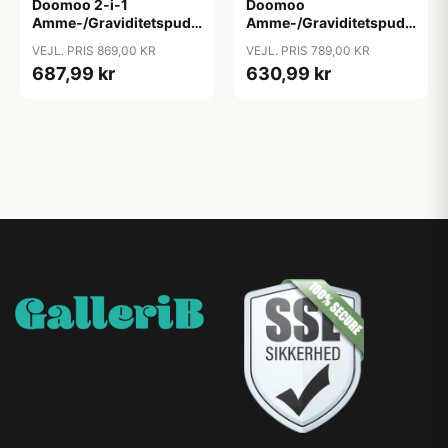
Doomoo 2-i-1
Doomoo
Amme-/Graviditetspude
Amme-/Graviditetspude
- Latte
- Dark Leopard
VEJL. PRIS 869,00 KR
VEJL. PRIS 789,00 KR
687,99 kr
630,99 kr