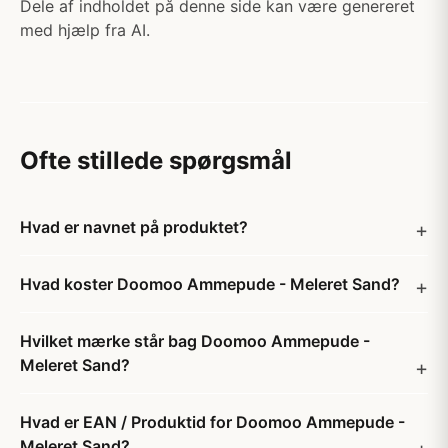
Dele af indholdet på denne side kan være genereret
med hjælp fra AI.
Ofte stillede spørgsmål
Hvad er navnet på produktet?
Hvad koster Doomoo Ammepude - Meleret Sand?
Hvilket mærke står bag Doomoo Ammepude -
Meleret Sand?
Hvad er EAN / Produktid for Doomoo Ammepude -
Meleret Sand?