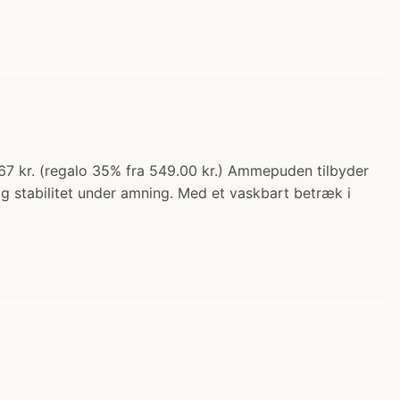
kr. (regalo 35% fra 549.00 kr.) Ammepuden tilbyder
g stabilitet under amning. Med et vaskbart betræk i