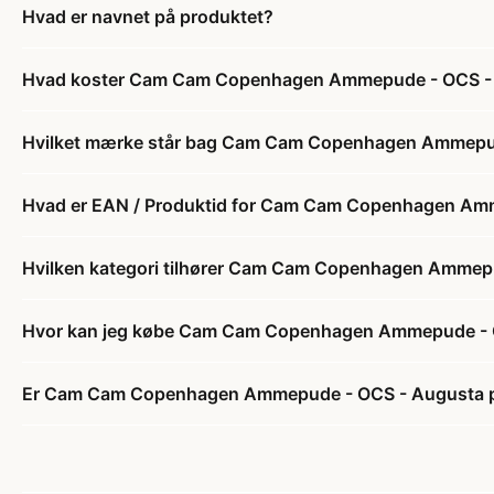
Hvad er navnet på produktet?
Hvad koster Cam Cam Copenhagen Ammepude - OCS -
Hvilket mærke står bag Cam Cam Copenhagen Ammepu
Hvad er EAN / Produktid for Cam Cam Copenhagen Am
Hvilken kategori tilhører Cam Cam Copenhagen Ammep
Hvor kan jeg købe Cam Cam Copenhagen Ammepude - 
Er Cam Cam Copenhagen Ammepude - OCS - Augusta p