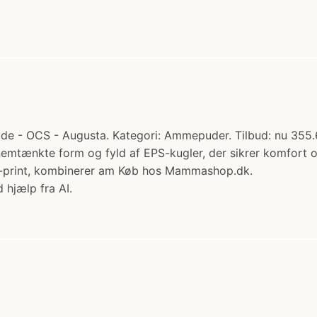
CS - Augusta. Kategori: Ammepuder. Tilbud: nu 355.67 
emtænkte form og fyld af EPS-kugler, der sikrer komfort o
a-print, kombinerer am Køb hos Mammashop.dk.
 hjælp fra AI.