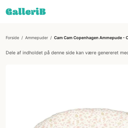
Forside
/
Ammepuder
/
Cam Cam Copenhagen Ammepude - O
Dele af indholdet på denne side kan være genereret med