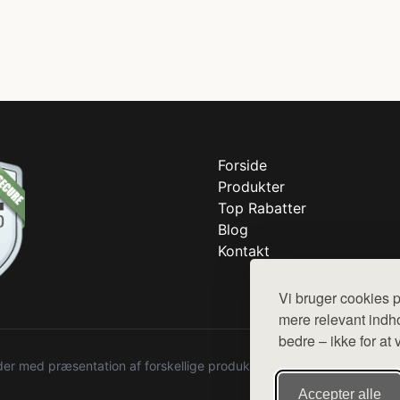
Forside
Produkter
Top Rabatter
Blog
Kontakt
Vi bruger cookies p
mere relevant indho
bedre – ikke for at 
r med præsentation af forskellige produkter fra diverse webshops. De
Accepter alle