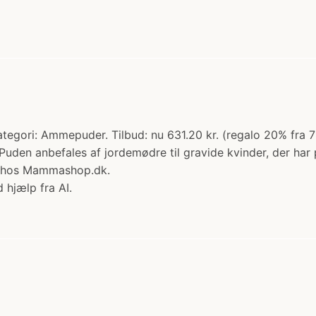
ri: Ammepuder. Tilbud: nu 631.20 kr. (regalo 20% fra 789
n. Puden anbefales af jordemødre til gravide kvinder, der 
b hos Mammashop.dk.
 hjælp fra AI.