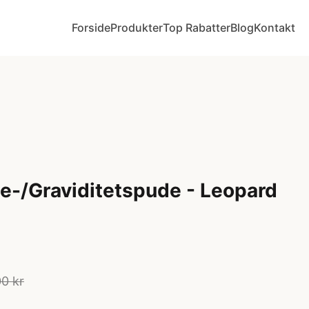
Forside
Produkter
Top Rabatter
Blog
Kontakt
/Graviditetspude - Leopard
0 kr