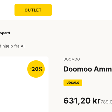
OUTLET
eopard
 hjælp fra AI.
DOOMOO
Doomoo Amme-
-20%
UDSALG
631,20 kr
789,0