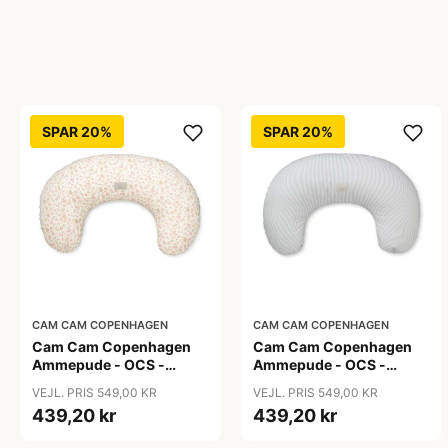
SPAR 20%
SPAR 20%
CAM CAM COPENHAGEN
CAM CAM COPENHAGEN
Cam Cam Copenhagen
Cam Cam Copenhagen
Ammepude - OCS -
Ammepude - OCS -
Augusta
Classic Stripes Blue
VEJL. PRIS 549,00 KR
VEJL. PRIS 549,00 KR
439,20 kr
439,20 kr