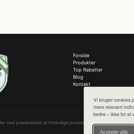
Forside
Produkter
Top Rabatter
Blog
Kontakt
Vi bruger cookies p
mere relevant indho
bedre – ikke for at 
r med præsentation af forskellige produkter fra diverse webshops. De
Accepter alle