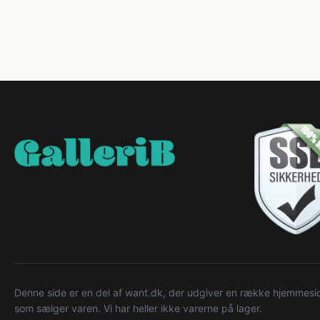
Denne side er en del af want.dk, der udgiver en række hjemmeside
som sælger varen. Vi har heller ikke varerne på lager.