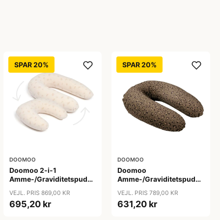
SPAR 20%
SPAR 20%
DOOMOO
DOOMOO
Doomoo 2-i-1
Doomoo
Amme-/Graviditetspude
Amme-/Graviditetspude
- Latte
- Dark Leopard
VEJL. PRIS 869,00 KR
VEJL. PRIS 789,00 KR
695,20 kr
631,20 kr