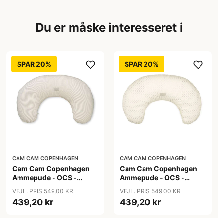
Du er måske interesseret i
SPAR 20%
SPAR 20%
CAM CAM COPENHAGEN
CAM CAM COPENHAGEN
Cam Cam Copenhagen
Cam Cam Copenhagen
Ammepude - OCS -
Ammepude - OCS -
Classic Stripes Camel
Rowan
VEJL. PRIS 549,00 KR
VEJL. PRIS 549,00 KR
439,20 kr
439,20 kr