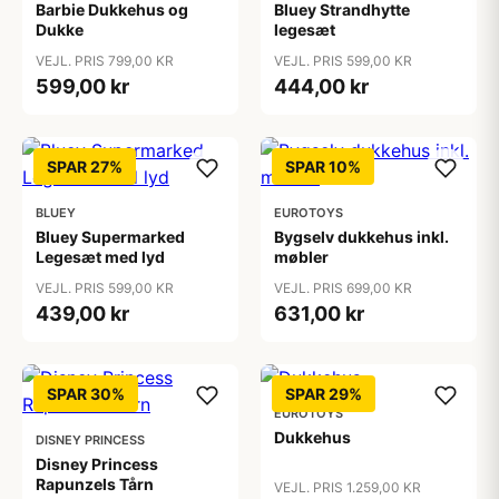
Barbie Dukkehus og
Bluey Strandhytte
Dukke
legesæt
VEJL. PRIS 799,00 KR
VEJL. PRIS 599,00 KR
599,00 kr
444,00 kr
SPAR 27%
SPAR 10%
BLUEY
EUROTOYS
Bluey Supermarked
Bygselv dukkehus inkl.
Legesæt med lyd
møbler
VEJL. PRIS 599,00 KR
VEJL. PRIS 699,00 KR
439,00 kr
631,00 kr
SPAR 30%
SPAR 29%
EUROTOYS
Dukkehus
DISNEY PRINCESS
Disney Princess
Rapunzels Tårn
VEJL. PRIS 1.259,00 KR