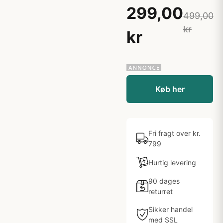
299,00
499,00
kr
kr
Køb her
Fri fragt over kr.
799
Hurtig levering
90 dages
returret
Sikker handel
med SSL