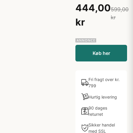
444,00
599,00
kr
kr
Køb her
Fri fragt over kr.
799
Hurtig levering
90 dages
returret
Sikker handel
med SSL