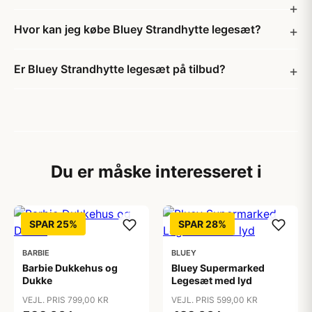
Hvor kan jeg købe Bluey Strandhytte legesæt?
Er Bluey Strandhytte legesæt på tilbud?
Du er måske interesseret i
SPAR 25%
SPAR 28%
BARBIE
BLUEY
Barbie Dukkehus og
Bluey Supermarked
Dukke
Legesæt med lyd
VEJL. PRIS 799,00 KR
VEJL. PRIS 599,00 KR