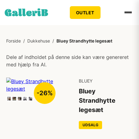
OUTLET
Forside
/
Dukkehuse
/
Bluey Strandhytte legesæt
Dele af indholdet på denne side kan være genereret
med hjælp fra AI.
BLUEY
Bluey
-26%
Strandhytte
legesæt
UDSALG