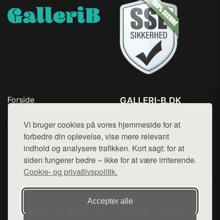
Forside
GALLERI-B.DK
Produkter
Tlf. 78768672
Top Rabatter
Vi bruger cookies på vores hjemmeside for at
Mail:
hej@want.dk
Blog
forbedre din oplevelse, vise mere relevant
Kontakt
indhold og analysere trafikken. Kort sagt: for at
Cookie- og privatlivspolitik
siden fungerer bedre – ikke for at være irriterende.
Cookie- og privatlivspolitik.
Denne side er en del af want.dk, der udgiver en række
Accepter alle
hjemmesider med præsentation af forskellige produkter fra