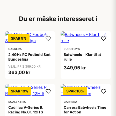
Du er måske interesseret i
SPAR 9%
CARRERA
EUROTOYS
2,4GHz RC Fodbold Sæt
Batwheels - Klar til at
Bundesliga
rulle
VEJL. PRIS 399,00 KR
349,95 kr
363,00 kr
SPAR 19%
SPAR 10%
SCALEXTRIC
CARRERA
Cadillac V-Series R.
Carrera Batwheels Time
Racing No.01, 12H S
for Action