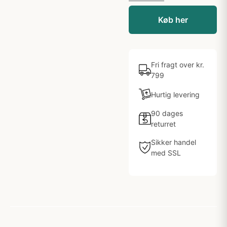
Køb her
Fri fragt over kr.
799
Hurtig levering
90 dages
returret
Sikker handel
med SSL