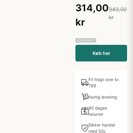
314,00
349,00
kr
kr
Køb her
Fri fragt over kr.
799
Hurtig levering
90 dages
returret
Sikker handel
med SSL