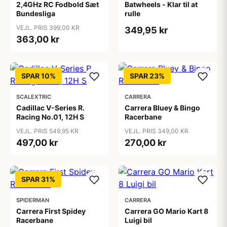
2,4GHz RC Fodbold Sæt
Batwheels - Klar til at
Bundesliga
rulle
VEJL. PRIS 399,00 KR
349,95 kr
363,00 kr
SPAR 10%
SPAR 23%
SCALEXTRIC
CARRERA
Cadillac V-Series R.
Carrera Bluey & Bingo
Racing No.01, 12H S
Racerbane
VEJL. PRIS 549,95 KR
VEJL. PRIS 349,00 KR
497,00 kr
270,00 kr
SPAR 31%
SPIDERMAN
CARRERA
Carrera First Spidey
Carrera GO Mario Kart 8
Racerbane
Luigi bil