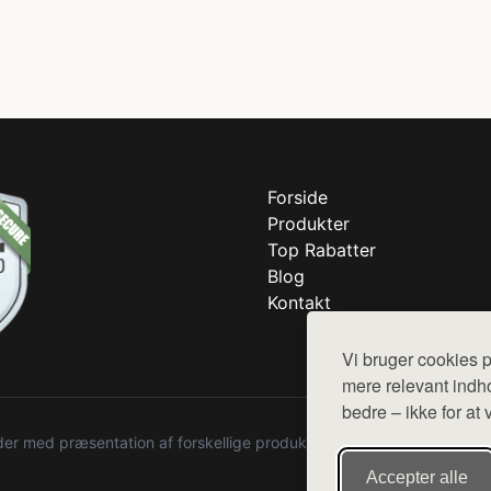
Forside
Produkter
Top Rabatter
Blog
Kontakt
Vi bruger cookies p
mere relevant indho
bedre – ikke for at 
r med præsentation af forskellige produkter fra diverse webshops. De
Accepter alle