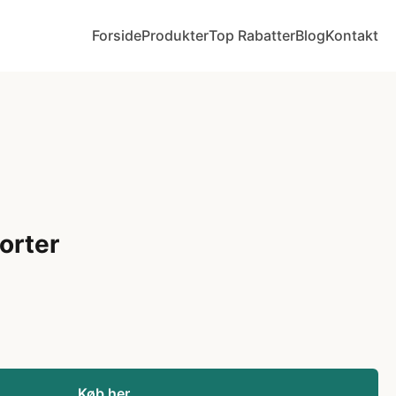
Forside
Produkter
Top Rabatter
Blog
Kontakt
porter
Køb her