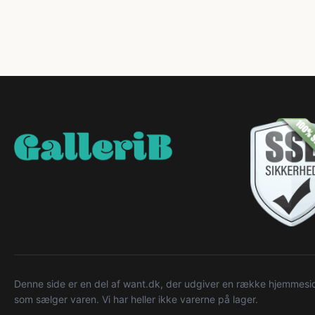
Denne side er en del af want.dk, der udgiver en række hjemmeside
som sælger varen. Vi har heller ikke varerne på lager.