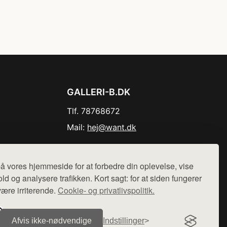
GALLERI-B.DK
Tlf. 78768672
Mail:
hej@want.dk
Cookie- og privatlivspolitik
å vores hjemmeside for at forbedre din oplevelse, vise
ld og analysere trafikken. Kort sagt: for at siden fungerer
være irriterende.
Cookie- og privatlivspolitik.
r sælges ikke varer fra denne side - vi henviser til de shops,
Afvis ikke‑nødvendige
Indstillinger