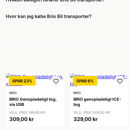
Hvor kan jeg købe Brio Bil transporter?
SPAR 23%
SPAR 6%
BRIO
BRIO
BRIO Genopladeligt tog,
BRIO genopladeligt ICE-
via USB
tog
VEJL. PRIS 399,95 KR
VEJL. PRIS 349,00 KR
309,00 kr
329,00 kr