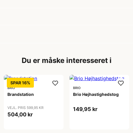
Du er måske interesseret i
SPAR 16%
BRIO
BRIO
Brandstation
Brio Højhastighedstog
VEJL. PRIS 599,95 KR
149,95 kr
504,00 kr