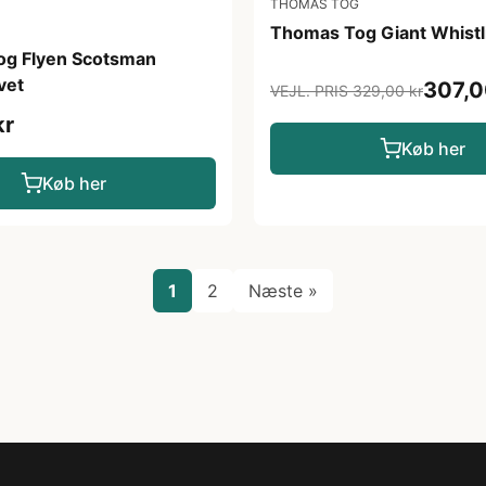
THOMAS TOG
Thomas Tog Giant Whistl
g Flyen Scotsman
vet
307,0
VEJL. PRIS 329,00 kr
kr
Køb her
Køb her
1
2
Næste »