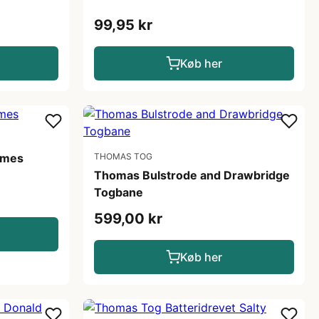
99,95 kr
Køb her
ames
THOMAS TOG
Thomas Bulstrode and Drawbridge
Togbane
599,00 kr
Køb her