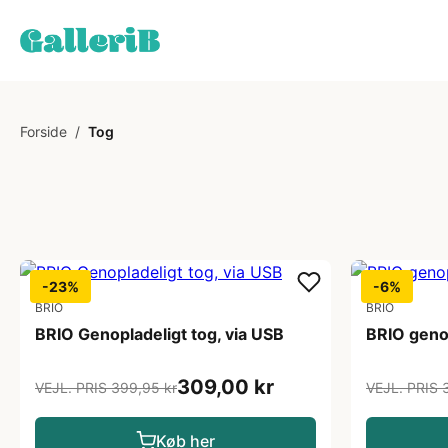
Forside
/
Tog
-23%
-6%
BRIO
BRIO
BRIO Genopladeligt tog, via USB
BRIO geno
309,00 kr
VEJL. PRIS 399,95 kr
VEJL. PRIS 
Køb her