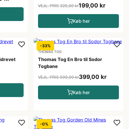
199,00 kr
VEJL. PRIS 329,00 kr
Køb her
-33%
THOMAS TOG
idrevet
Thomas Tog En Bro til Sodor
Togbane
399,00 kr
VEJL. PRIS 599,00 kr
Køb her
-0%