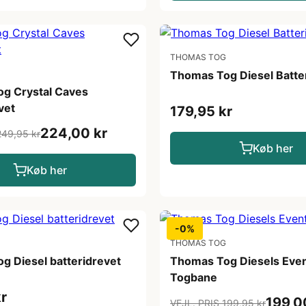
THOMAS TOG
Thomas Tog Diesel Batte
g Crystal Caves
vet
179,95 kr
224,00 kr
249,95 kr
Køb her
Køb her
-0%
THOMAS TOG
g Diesel batteridrevet
Thomas Tog Diesels Eve
Togbane
r
199,0
VEJL. PRIS 199,95 kr