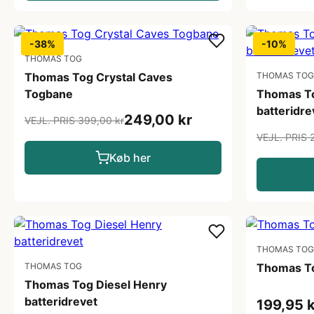
-38%
-10%
THOMAS TOG
Thomas Tog Crystal Caves
THOMAS TOG
Togbane
Thomas To
batteridre
249,00 kr
VEJL. PRIS 399,00 kr
VEJL. PRIS 
Køb her
THOMAS TOG
THOMAS TOG
Thomas To
Thomas Tog Diesel Henry
batteridrevet
199,95 k