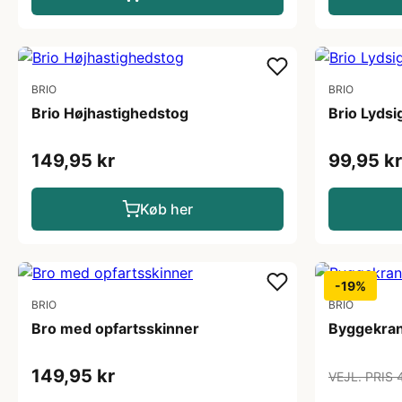
BRIO
BRIO
Brio Højhastighedstog
Brio Lydsi
149,95 kr
99,95 kr
Køb her
-19%
BRIO
BRIO
Bro med opfartsskinner
Byggekran
149,95 kr
VEJL. PRIS 