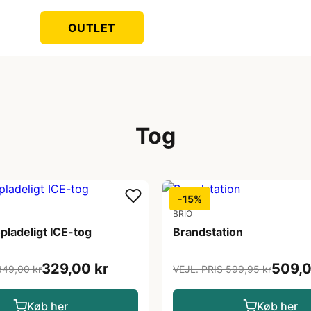
OUTLET
Tog
-15%
BRIO
pladeligt ICE-tog
Brandstation
329,00 kr
509,0
349,00 kr
VEJL. PRIS 599,95 kr
Køb her
Køb her