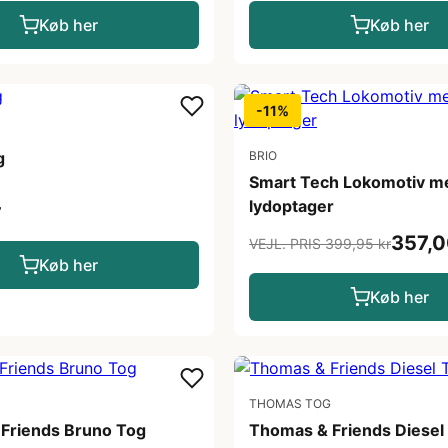
Køb her
Køb her
-11%
g
BRIO
Smart Tech Lokomotiv m
lydoptager
r
357,0
VEJL. PRIS 399,95 kr
Køb her
Køb her
THOMAS TOG
Friends Bruno Tog
Thomas & Friends Diesel