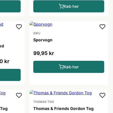
Køb her
SIKU
Sporvogn
ed
99,95 kr
0 kr
Køb her
THOMAS TOG
 Tog
Thomas & Friends Gordon Tog