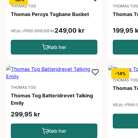
THOMAS TOG
THOMAS TOG
Thomas Percys Togbane Bucket
Thomas To
249,00 kr
199,95 k
VEJL. PRIS 399,00 kr
Køb her
-14%
THOMAS TOG
THOMAS TOG
Thomas To
Thomas Tog Batteridrevet Talking
Emily
VEJL. PRIS 
299,95 kr
Køb her