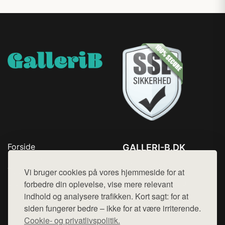
Forside
GALLERI-B.DK
Produkter
Tlf. 78768672
Top Rabatter
Vi bruger cookies på vores hjemmeside for at
Mail:
hej@want.dk
Blog
forbedre din oplevelse, vise mere relevant
Kontakt
indhold og analysere trafikken. Kort sagt: for at
Cookie- og privatlivspolitik
siden fungerer bedre – ikke for at være irriterende.
Cookie- og privatlivspolitik.