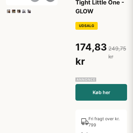
Tight Little One -
GLOW
UDSALG
174,83
249,75
kr
kr
Køb her
Fri fragt over kr.
799