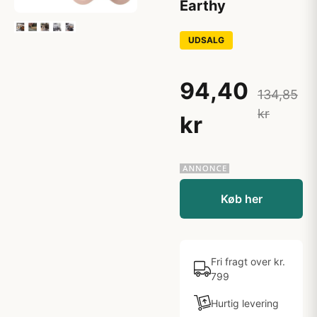
Earthy
UDSALG
94,40
134,85
kr
kr
Køb her
Fri fragt over kr.
799
Hurtig levering