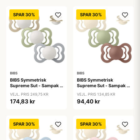
SPAR 30%
SPAR 30%
BIBS
BIBS
BIBS Symmetrisk
BIBS Symmetrisk
Supreme Sut - Sampak -
Supreme Sut - Sampak -
3 stk. - Str. 2 - Sleep
3 stk. - Str. 2 - Soft
VEJL. PRIS 249,75 KR
VEJL. PRIS 134,85 KR
Tight Little One - GLOW
Autumn
174,83 kr
94,40 kr
SPAR 30%
SPAR 30%