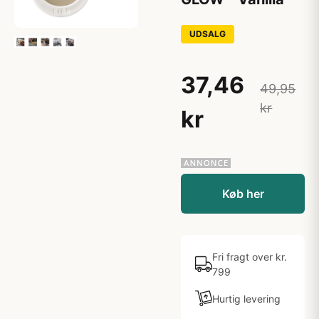
UDSALG
37,46
49,95
kr
kr
Køb her
Fri fragt over kr.
799
Hurtig levering