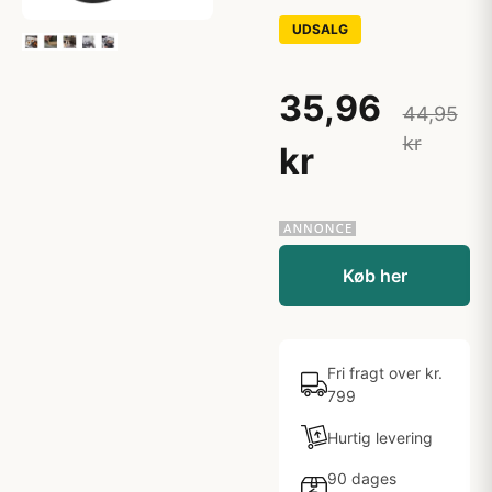
UDSALG
35,96
44,95
kr
kr
Køb her
Fri fragt over kr.
799
Hurtig levering
90 dages