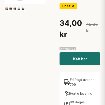
UDSALG
34,00
49,95
kr
kr
Køb her
Fri fragt over kr.
799
Hurtig levering
90 dages