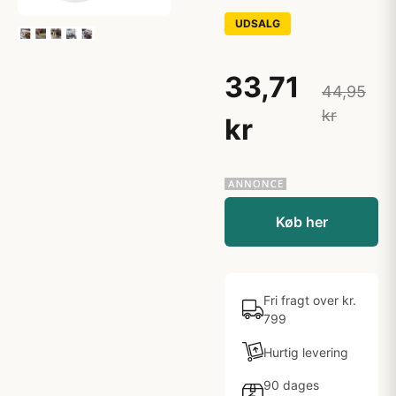
UDSALG
33,71
44,95
kr
kr
Køb her
Fri fragt over kr.
799
Hurtig levering
90 dages