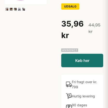
UDSALG
35,96
44,95
kr
kr
Køb her
Fri fragt over kr.
799
Hurtig levering
90 dages