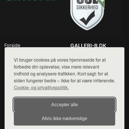
Forside
GALLERI-B.DK
Produkter
Tlf. 78768672
Top Rabatter
Vi bruger cookies på vores hjemmeside for at
Mail:
hej@want.dk
Blog
forbedre din oplevelse, vise mere relevant
Kontakt
indhold og analysere trafikken. Kort sagt: for at
Cookie- og privatlivspolitik
siden fungerer bedre – ikke for at være irriterende.
Cookie- og privatlivspolitik.
Denne side er en del af want.dk, der udgiver en række
Accepter alle
hjemmesider med præsentation af forskellige produkter fra
diverse webshops. Der sælges ikke varer fra denne side - vi
Afvis ikke‑nødvendige
henviser til de shops, som sælger varen. Vi har heller ikke