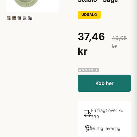
UDSALG
37,46
49,95
kr
kr
Køb her
Fri fragt over kr.
799
Hurtig levering