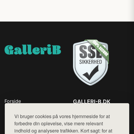
Forside
GALLERI-B.DK
Produkter
Tlf. 78768672
Top Rabatter
Vi bruger cookies på vores hjemmeside for at
Mail:
hej@want.dk
Blog
forbedre din oplevelse, vise mere relevant
Kontakt
indhold og analysere trafikken. Kort sagt: for at