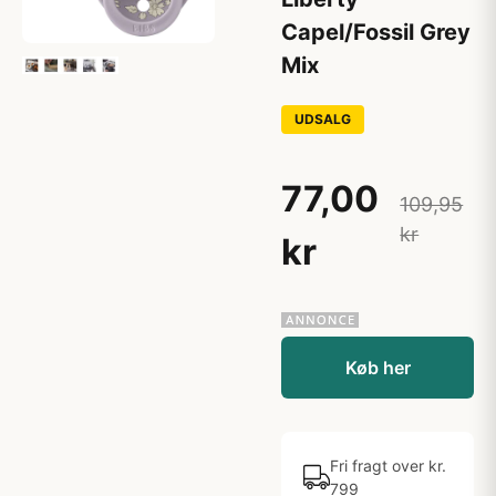
Capel/Fossil Grey
Mix
UDSALG
77,00
109,95
kr
kr
Køb her
Fri fragt over kr.
799