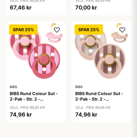
VEJL. PRIS 89,95 KR
VEJL. PRIS 99,95 KR
Black/White
Studio - Baby Blue/Dusty
67,46 kr
70,00 kr
Blue Mix
SPAR 25%
SPAR 25%
BIBS
BIBS
BIBS Rund Colour Sut -
BIBS Rund Colour Sut -
2-Pak - Str. 2 -
2-Pak - Str. 2 -
Naturgummi - Block
Naturgummi - Block
VEJL. PRIS 99,95 KR
VEJL. PRIS 99,95 KR
Studio - Baby Pink/Coral
Studio - Blush Mix
74,96 kr
74,96 kr
Mix