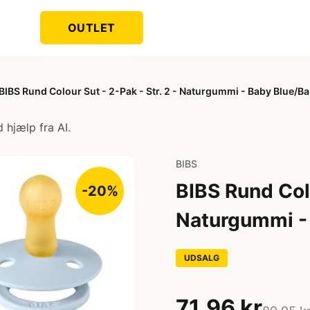
OUTLET
BIBS Rund Colour Sut - 2-Pak - Str. 2 - Naturgummi - Baby Blue/B
 hjælp fra AI.
BIBS
BIBS Rund Colo
-20%
Naturgummi -
UDSALG
71,96 kr