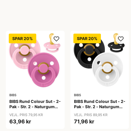
SPAR 20%
SPAR 20%
BIBS
BIBS
BIBS Rund Colour Sut - 2-
BIBS Rund Colour Sut - 2-
Pak - Str. 2 - Naturgummi
Pak - Str. 2 - Naturgummi
- Baby Pink/Bubblegum
- Black/White
VEJL. PRIS 79,95 KR
VEJL. PRIS 89,95 KR
63,96 kr
71,96 kr