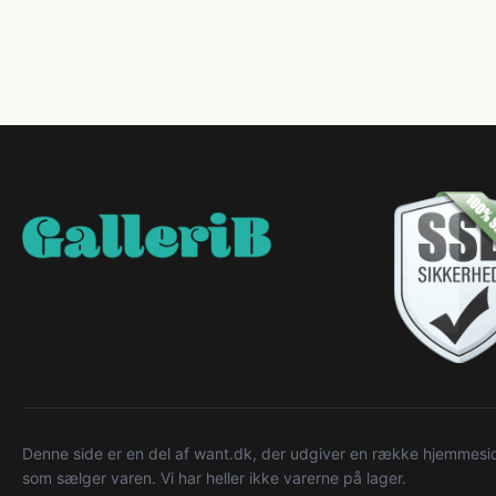
Denne side er en del af want.dk, der udgiver en række hjemmeside
som sælger varen. Vi har heller ikke varerne på lager.