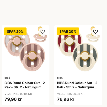
SPAR 20%
SPAR 20%
BIBS
BIBS
BIBS Rund Colour Sut - 2-
BIBS Rund Colour Sut - 2-
Pak - Str. 2 - Naturgummi
Pak - Str. 2 - Naturgummi
- Block Studio - Blush Mix
- Block Studio -
VEJL. PRIS 99,95 KR
VEJL. PRIS 99,95 KR
Ruby/Pine Mix
79,96 kr
79,96 kr