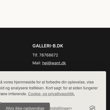
GALLERI-B.DK
Tlf. 78768672
Mail:
hej@want.dk
Cookie- og privatlivspolitik
å vores hjemmeside for at forbedre din oplevelse, vise
ld og analysere trafikken. Kort sagt: for at siden fungerer
være irriterende.
Cookie- og privatlivspolitik.
r sælges ikke varer fra denne side - vi henviser til de shops,
Afvis ikke‑nødvendige
Indstillinger