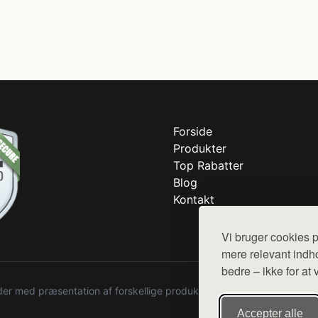
Forside
Produkter
Top Rabatter
Blog
Kontakt
Vi bruger cookies p
mere relevant indho
bedre – ikke for at 
r med præsentation af forskellige produkter fra diverse webshops. De
Accepter alle