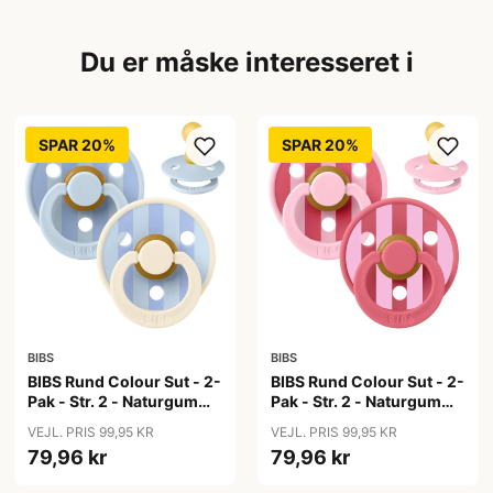
Du er måske interesseret i
SPAR 20%
SPAR 20%
BIBS
BIBS
BIBS Rund Colour Sut - 2-
BIBS Rund Colour Sut - 2-
Pak - Str. 2 - Naturgummi
Pak - Str. 2 - Naturgummi
- Block Studio - Baby
- Block Studio - Baby
VEJL. PRIS 99,95 KR
VEJL. PRIS 99,95 KR
Blue/Dusty Blue Mix
Pink/Coral Mix
79,96 kr
79,96 kr