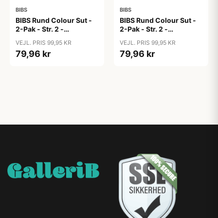
BIBS
BIBS
BIBS Rund Colour Sut -
BIBS Rund Colour Sut -
2-Pak - Str. 2 -
2-Pak - Str. 2 -
Naturgummi - Block
Naturgummi - Block
VEJL. PRIS 99,95 KR
VEJL. PRIS 99,95 KR
Studio - Baby Pink/Coral
Studio - Blush Mix
79,96 kr
79,96 kr
Mix