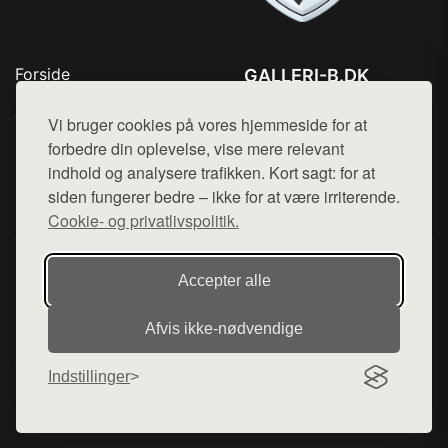
Forside
GALLERI-B.DK
Produkter
Tlf. 78768672
Top Rabatter
Vi bruger cookies på vores hjemmeside for at
Mail:
hej@want.dk
Blog
forbedre din oplevelse, vise mere relevant
Kontakt
indhold og analysere trafikken. Kort sagt: for at
Cookie- og privatlivspolitik
siden fungerer bedre – ikke for at være irriterende.
Cookie- og privatlivspolitik.
Denne side er en del af want.dk, der udgiver en række
Accepter alle
hjemmesider med præsentation af forskellige produkter fra
diverse webshops. Der sælges ikke varer fra denne side - vi
Afvis ikke‑nødvendige
henviser til de shops, som sælger varen. Vi har heller ikke
varerne på lager.
Indstillinger
© 2026 galleri-b.dk. Alle rettigheder forbeholdes.