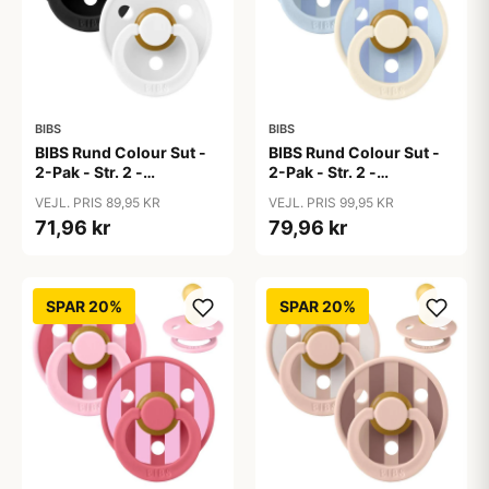
BIBS
BIBS
BIBS Rund Colour Sut -
BIBS Rund Colour Sut -
2-Pak - Str. 2 -
2-Pak - Str. 2 -
Naturgummi -
Naturgummi - Block
VEJL. PRIS 89,95 KR
VEJL. PRIS 99,95 KR
Black/White
Studio - Baby Blue/Dusty
71,96 kr
79,96 kr
Blue Mix
SPAR 20%
SPAR 20%