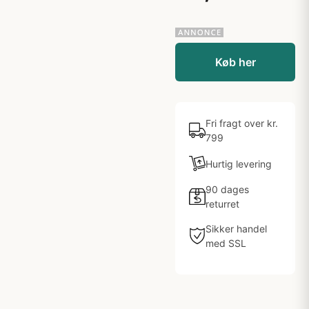
Køb her
Fri fragt over kr.
799
Hurtig levering
90 dages
returret
Sikker handel
med SSL