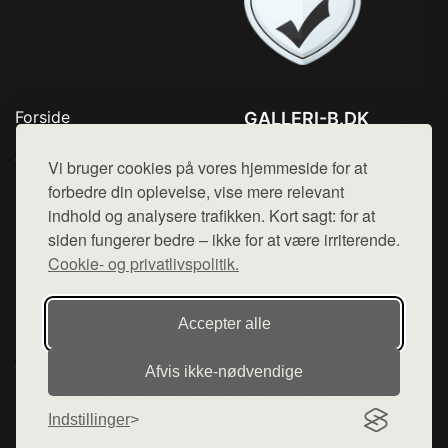
Forside
GALLERI-B.DK
Produkter
Tlf. 78768672
Top Rabatter
Vi bruger cookies på vores hjemmeside for at
Mail:
hej@want.dk
Blog
forbedre din oplevelse, vise mere relevant
Kontakt
indhold og analysere trafikken. Kort sagt: for at
Cookie- og privatlivspolitik
siden fungerer bedre – ikke for at være irriterende.
Cookie- og privatlivspolitik.
Denne side er en del af want.dk, der udgiver en række
Accepter alle
hjemmesider med præsentation af forskellige produkter fra
diverse webshops. Der sælges ikke varer fra denne side - vi
Afvis ikke‑nødvendige
henviser til de shops, som sælger varen. Vi har heller ikke
varerne på lager.
Indstillinger