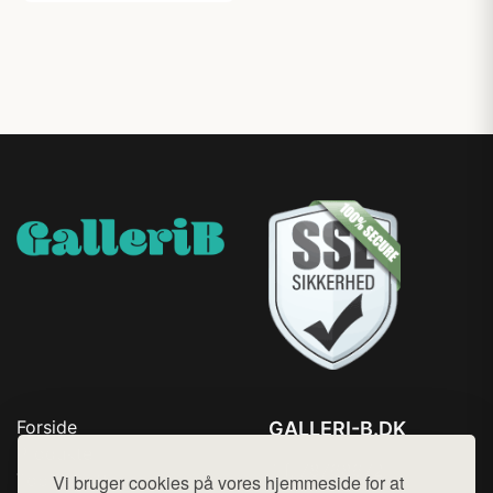
Forside
GALLERI-B.DK
Produkter
Tlf. 78768672
Top Rabatter
Vi bruger cookies på vores hjemmeside for at