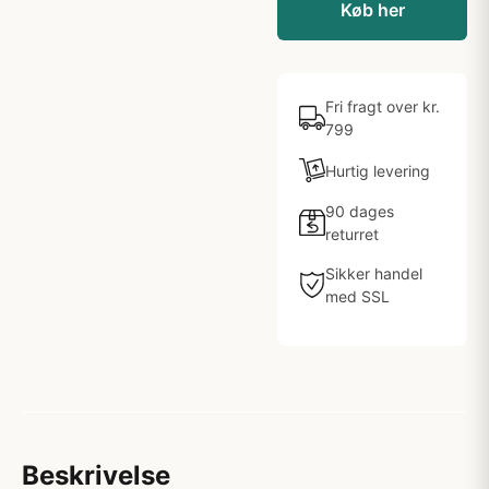
Køb her
Fri fragt over kr.
799
Hurtig levering
90 dages
returret
Sikker handel
med SSL
Beskrivelse