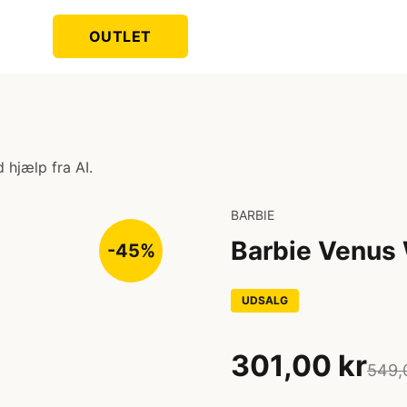
OUTLET
 hjælp fra AI.
BARBIE
Barbie Venus 
-45%
UDSALG
301,00 kr
549,