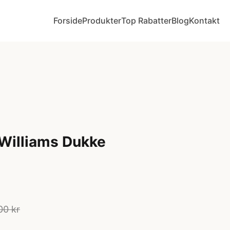
Forside
Produkter
Top Rabatter
Blog
Kontakt
Williams Dukke
00 kr