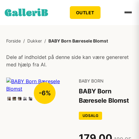
OUTLET
Forside
/
Dukker
/
BABY Born Bæresele Blomst
Dele af indholdet på denne side kan være genereret
med hjælp fra AI.
BABY BORN
BABY Born
-6%
Bæresele Blomst
UDSALG
179,00