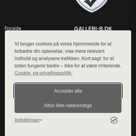
Forside
GALLERI-B.DK
Produkter
Tlf. 78768672
Top Rabatter
Vi bruger cookies på vores hjemmeside for at
Mail:
hej@want.dk
Blog
forbedre din oplevelse, vise mere relevant
Kontakt
indhold og analysere trafikken. Kort sagt: for at
Cookie- og privatlivspolitik
siden fungerer bedre – ikke for at være irriterende.
Cookie- og privatlivspolitik.
Denne side er en del af want.dk, der udgiver en række
Accepter alle
hjemmesider med præsentation af forskellige produkter fra
diverse webshops. Der sælges ikke varer fra denne side - vi
Afvis ikke‑nødvendige
henviser til de shops, som sælger varen. Vi har heller ikke
varerne på lager.
Indstillinger
© 2026 galleri-b.dk. Alle rettigheder forbeholdes.