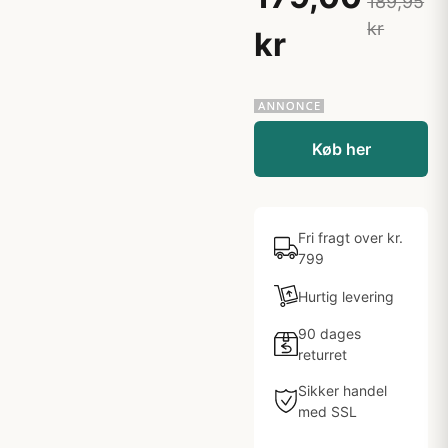
189,95
kr
kr
Køb her
Fri fragt over kr.
799
Hurtig levering
90 dages
returret
Sikker handel
med SSL