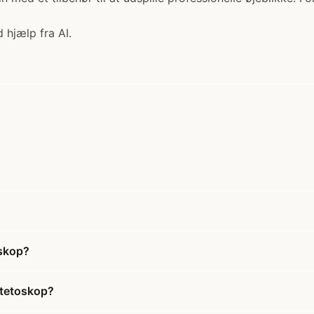
 hjælp fra AI.
oskop?
Stetoskop?