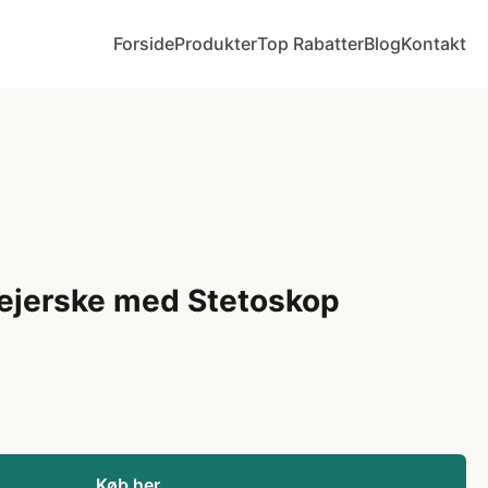
Forside
Produkter
Top Rabatter
Blog
Kontakt
ejerske med Stetoskop
Køb her