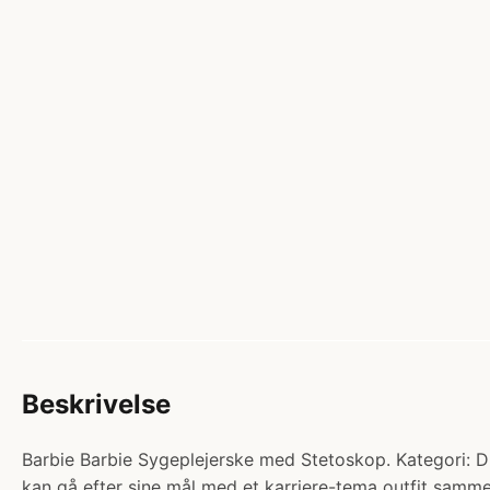
Beskrivelse
Barbie Barbie Sygeplejerske med Stetoskop. Kategori: Duk
kan gå efter sine mål med et karriere-tema outfit sammen 