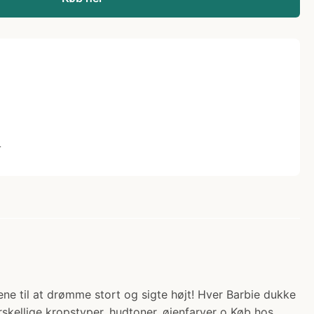
L
ene til at drømme stort og sigte højt! Hver Barbie dukke
orskellige kropstyper, hudtoner, øjenfarver o Køb hos