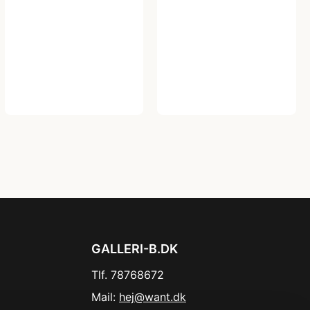
GALLERI-B.DK
Tlf. 78768672
Mail:
hej@want.dk