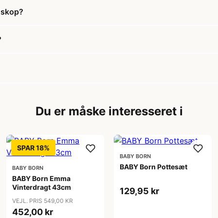
toskop?
?
Du er måske interesseret i
SPAR 18%
BABY BORN
BABY Born Pottesæt
BABY BORN
BABY Born Emma
Vinterdragt 43cm
129,95 kr
VEJL. PRIS 549,00 KR
452,00 kr