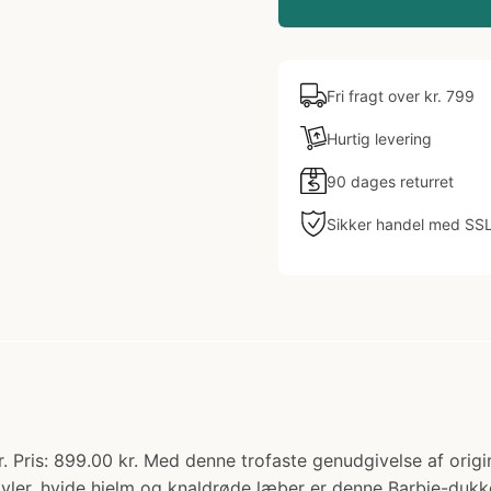
Fri fragt over kr. 799
Hurtig levering
90 dages returret
Sikker handel med SS
. Pris: 899.00 kr. Med denne trofaste genudgivelse af origi
øvler, hvide hjelm og knaldrøde læber er denne Barbie-dukke