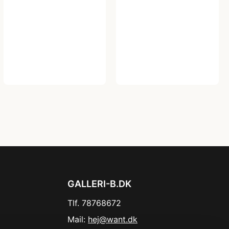
GALLERI-B.DK
Tlf. 78768672
Mail:
hej@want.dk