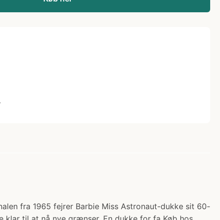
L
nalen fra 1965 fejrer Barbie Miss Astronaut-dukke sit 60-
 klar til at nå nye grænser. En dukke for fa Køb hos