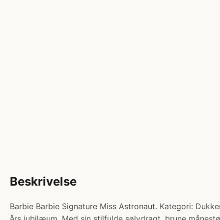
Beskrivelse
Barbie Barbie Signature Miss Astronaut. Kategori: Dukker
års jubilæum. Med sin stilfulde sølvdragt, brune månest