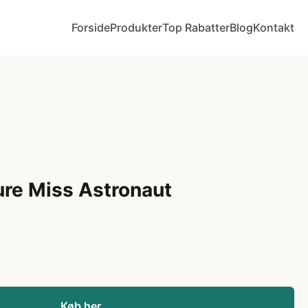
Forside
Produkter
Top Rabatter
Blog
Kontakt
ure Miss Astronaut
Køb her