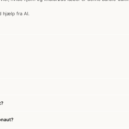
 hjælp fra AI.
t?
onaut?