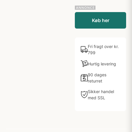
Køb her
Fri fragt over kr.
799
Hurtig levering
90 dages
returret
Sikker handel
med SSL