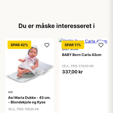
Du er måske interesseret i
SPAR 42%
SPAR 11%
BABY BORN
BABY Born Carla 43cm
VEJL. PRIS 379,00 KR
337,00 kr
ASI
Asi Maria Dukke - 43 cm.
- Blondekjole og Kyse
VEJL. PRIS 799,95 KR