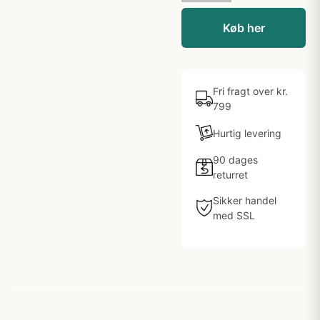
Køb her
Fri fragt over kr.
799
Hurtig levering
90 dages
returret
Sikker handel
med SSL