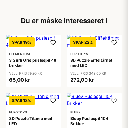
Du er måske interesseret i
SPAR 19%
SPAR 22%
CLEMENTONI
EUROTOYS
3 Gurli Gris puslespil 48
3D Puzzle Eiffeltårnet
brikker
med LED
VEJL. PRIS 79,95 KR
VEJL. PRIS 349,00 KR
65,00 kr
272,00 kr
SPAR 18%
EUROTOYS
BLUEY
3D Puzzle Titanic med
Bluey Puslespil 104
LED
Brikker