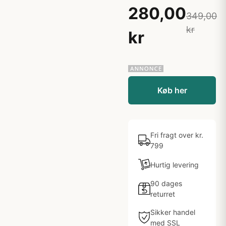
280,00
349,00
kr
kr
Køb her
Fri fragt over kr.
799
Hurtig levering
90 dages
returret
Sikker handel
med SSL