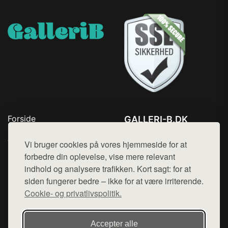
Forside
GALLERI-B.DK
Produkter
Tlf. 78768672
Top Rabatter
Vi bruger cookies på vores hjemmeside for at
Mail:
hej@want.dk
Blog
forbedre din oplevelse, vise mere relevant
Kontakt
indhold og analysere trafikken. Kort sagt: for at
Cookie- og privatlivspolitik
siden fungerer bedre – ikke for at være irriterende.
Cookie- og privatlivspolitik.
Denne side er en del af want.dk, der udgiver en række
Accepter alle