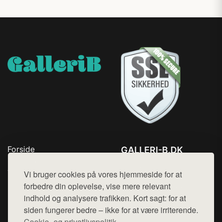
Forside
GALLERI-B.DK
Produkter
Tlf. 78768672
Top Rabatter
Vi bruger cookies på vores hjemmeside for at
Mail:
hej@want.dk
Blog
forbedre din oplevelse, vise mere relevant
Kontakt
indhold og analysere trafikken. Kort sagt: for at
Cookie- og privatlivspolitik
siden fungerer bedre – ikke for at være irriterende.
Cookie- og privatlivspolitik.