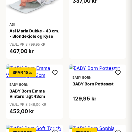
337,00 kr
ASI
Asi Maria Dukke - 43 cm.
- Blondekjole og Kyse
VEJL. PRIS 799,95 KR
467,00 kr
SPAR 18%
BABY BORN
BABY Born Pottesæt
BABY BORN
BABY Born Emma
Vinterdragt 43cm
129,95 kr
VEJL. PRIS 549,00 KR
452,00 kr