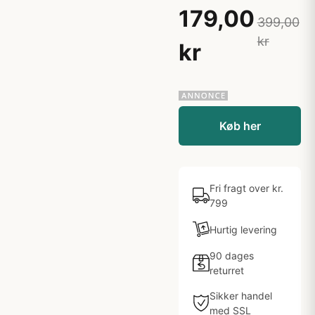
179,00
399,00
kr
kr
Køb her
Fri fragt over kr.
799
Hurtig levering
90 dages
returret
Sikker handel
med SSL