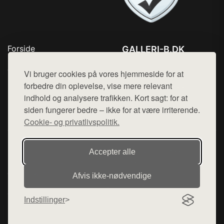
Forside
GALLERI-B.DK
Produkter
Tlf. 78768672
Top Rabatter
Vi bruger cookies på vores hjemmeside for at
Mail:
hej@want.dk
Blog
forbedre din oplevelse, vise mere relevant
Kontakt
indhold og analysere trafikken. Kort sagt: for at
Cookie- og privatlivspolitik
siden fungerer bedre – ikke for at være irriterende.
Cookie- og privatlivspolitik.
Denne side er en del af want.dk, der udgiver en række
Accepter alle
hjemmesider med præsentation af forskellige produkter fra
diverse webshops. Der sælges ikke varer fra denne side - vi
Afvis ikke‑nødvendige
henviser til de shops, som sælger varen. Vi har heller ikke
varerne på lager.
Indstillinger
© 2026 galleri-b.dk. Alle rettigheder forbeholdes.