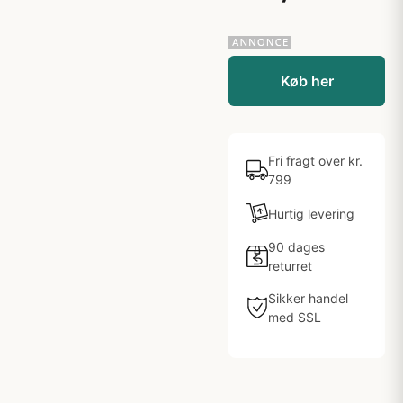
Køb her
Fri fragt over kr.
799
Hurtig levering
90 dages
returret
Sikker handel
med SSL